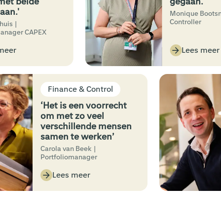
et beide
gegaan.'
.'
Monique Bootsman 
Controller
 |
ager CAPEX
er
Lees meer
Finance & Control
‘Het is een voorrecht
om met zo veel
verschillende mensen
samen te werken’
Carola van Beek |
Portfoliomanager
Lees meer