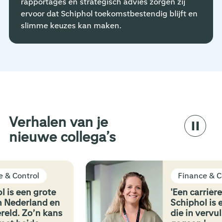
rapportages en strategisch advies zorgen zij
ervoor dat Schiphol toekomstbestendig blijft en
slimme keuzes kan maken.
Verhalen van je
nieuwe collega’s
 Control
Finance & Cont
is een grote
'Een carrière o
Nederland en
Schiphol is ee
ld. Zo’n kans
die in vervullin