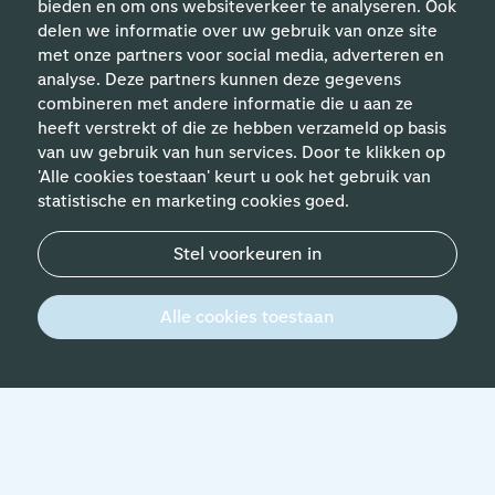
bieden en om ons websiteverkeer te analyseren. Ook
delen we informatie over uw gebruik van onze site
met onze partners voor social media, adverteren en
analyse. Deze partners kunnen deze gegevens
Handige links
combineren met andere informatie die u aan ze
heeft verstrekt of die ze hebben verzameld op basis
van uw gebruik van hun services. Door te klikken op
Vakgebieden
'Alle cookies toestaan' keurt u ook het gebruik van
statistische en marketing cookies goed.
Contact
Stel voorkeuren in
© 2026 Werken bij Schiphol
Privacyverklaring
Alle cookies toestaan
Zoeken in vacatures
(
1
)