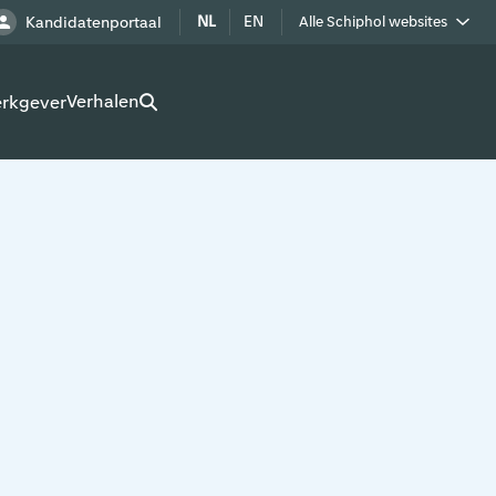
NL
EN
Kandidatenportaal
Alle Schiphol websites
Royal Schiphol Group
Verhalen
erkgever
Schiphol als buur
Werken op Schiphol terrein
Adverteren op Schiphol
Real estate
Cargo
Bedrijven op Schiphol
Route development
Airport Utilities