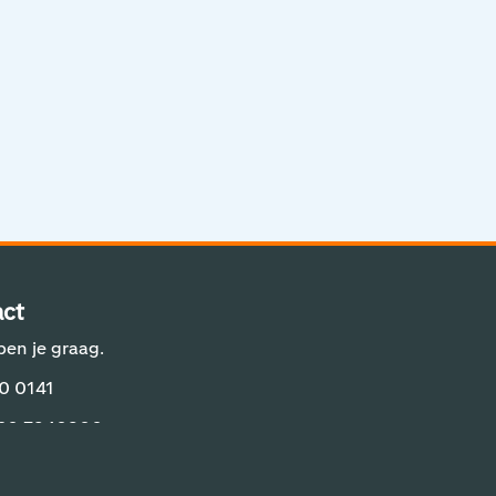
Aviation Solutions
Operations
Jij en Schiphol
Projecten op Schiphol
Schiphol Communication Technology
Developer center
ct
Innovatie
pen je graag.
0 0141
 20 7940800