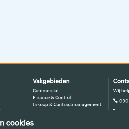
Vakgebieden
Conta
Commercial
Wij hel
Finance & Control
090
Inkoop & Contractmanagement
lers
IT & Data
+31
Schiphol Operations
n cookies
Techniek & Bouw