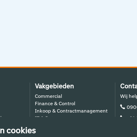
Vakgebieden
Conta
Commercial
Wij hel
Finance & Control
090
Inkoop & Contractmanagement
lers
IT & Data
+31
Schiphol Operations
n cookies
Techniek & Bouw