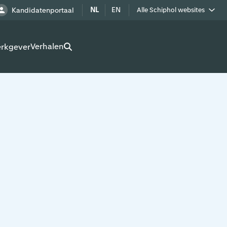
NL
EN
Kandidatenportaal
Alle Schiphol websites
Royal Schiphol Group
Verhalen
erkgever
Schiphol als buur
Werken op Schiphol terrein
Adverteren op Schiphol
Real estate
Cargo
Bedrijven op Schiphol
Route development
Airport Utilities