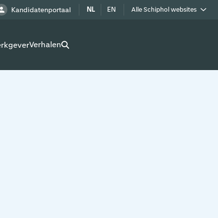
NL
EN
Kandidatenportaal
Alle Schiphol websites
Royal Schiphol Group
Verhalen
erkgever
Schiphol als buur
Werken op Schiphol terrein
Adverteren op Schiphol
Real estate
Cargo
Bedrijven op Schiphol
Route development
Airport Utilities