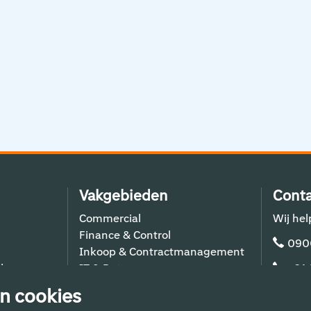
Vakgebieden
Conta
Commercial
Wij hel
Finance & Control
090
Inkoop & Contractmanagement
lers
IT & Data
+31
Schiphol Operations
n cookies
Techniek & Bouw