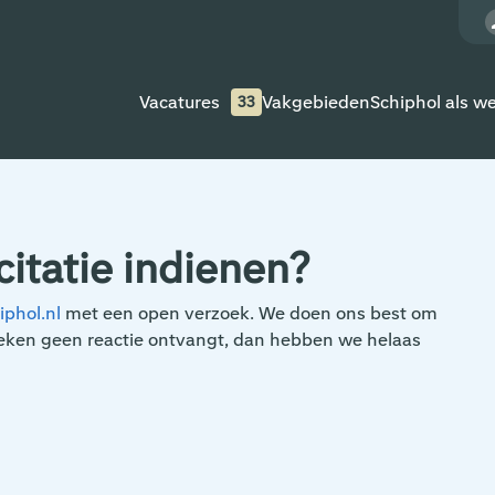
Vacatures
Vakgebieden
Schiphol als w
33
citatie indienen?
phol.nl
met een open verzoek. We doen ons best om
 weken geen reactie ontvangt, dan hebben we helaas