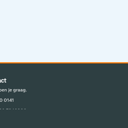
Aviation Solutions
Operations
Jij en Schiphol
Projecten op Schiphol
Schiphol Communication Technology
Developer center
ct
Innovatie
pen je graag.
0 0141
 20 7940800