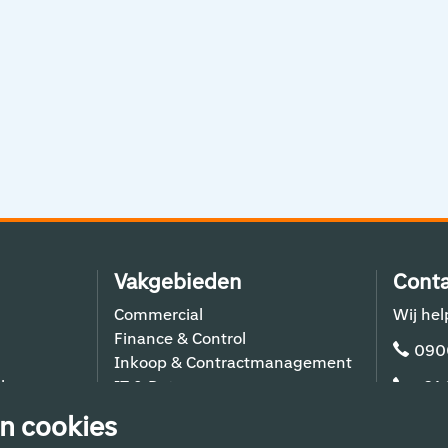
Vakgebieden
Conta
Commercial
Wij hel
Finance & Control
090
Inkoop & Contractmanagement
lers
IT & Data
+31
Schiphol Operations
n cookies
Techniek & Bouw