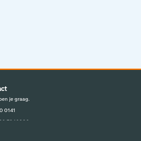
Aviation Solutions
Operations
Jij en Schiphol
Projecten op Schiphol
Schiphol Communication Technology
Developer center
ct
Innovatie
pen je graag.
0 0141
 20 7940800