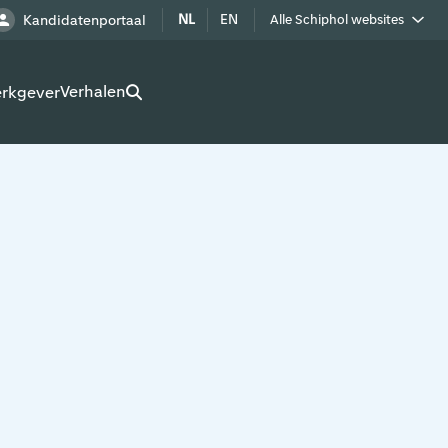
NL
EN
Kandidatenportaal
Alle Schiphol websites
Royal Schiphol Group
Verhalen
erkgever
Schiphol als buur
Werken op Schiphol terrein
Adverteren op Schiphol
Real estate
Cargo
Bedrijven op Schiphol
Route development
Airport Utilities