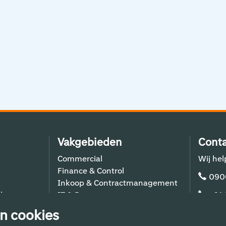
Vakgebieden
Conta
Commercial
Wij hel
Finance & Control
090
Inkoop & Contractmanagement
lers
IT & Data
+31
Schiphol Operations
n cookies
Techniek & Bouw