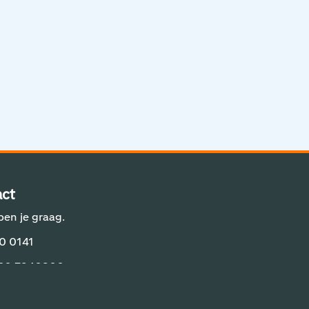
Aviation Solutions
Operations
Jij en Schiphol
Projecten op Schiphol
Schiphol Communication Technology
Developer center
ct
Innovatie
pen je graag.
0 0141
 20 7940800