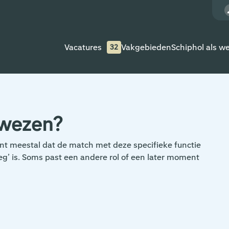
Vacatures
Vakgebieden
Schiphol als w
32
ewezen?
kent meestal dat de match met deze specifieke functie
enoeg’ is. Soms past een andere rol of een later moment