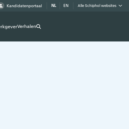
NL
EN
Kandidatenportaal
Alle Schiphol websites
Royal Schiphol Group
Verhalen
erkgever
Schiphol als buur
Werken op Schiphol terrein
Adverteren op Schiphol
Real estate
Cargo
Bedrijven op Schiphol
Route development
Airport Utilities