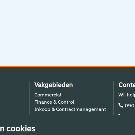
Vakgebieden
Conta
Commercial
Wij hel
Finance & Control
090
Inkoop & Contractmanagement
lers
IT & Data
+31
Schiphol Operations
n cookies
Techniek & Bouw