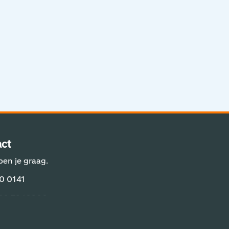
Aviation Solutions
Operations
Jij en Schiphol
Projecten op Schiphol
Schiphol Communication Technology
Developer center
ct
Innovatie
pen je graag.
0 0141
 20 7940800