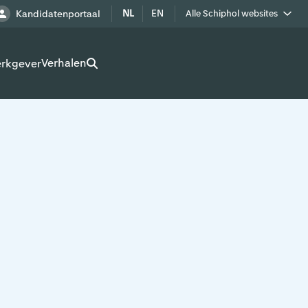
NL
EN
Kandidatenportaal
Alle Schiphol websites
Royal Schiphol Group
Verhalen
erkgever
Schiphol als buur
Werken op Schiphol terrein
Adverteren op Schiphol
Real estate
Cargo
Bedrijven op Schiphol
Route development
Airport Utilities