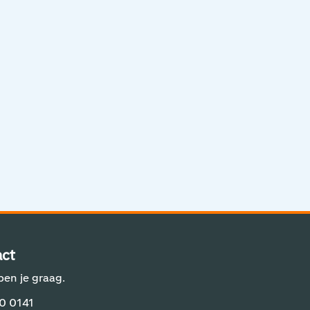
Aviation Solutions
Operations
Jij en Schiphol
Projecten op Schiphol
Schiphol Communication Technology
Developer center
Innovatie
ct
pen je graag.
0 0141