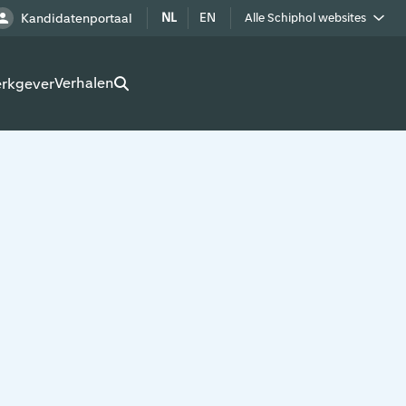
NL
EN
Kandidatenportaal
Alle Schiphol websites
Royal Schiphol Group
Verhalen
erkgever
Schiphol als buur
Werken op Schiphol terrein
Adverteren op Schiphol
Real estate
Cargo
Bedrijven op Schiphol
Route development
Airport Utilities