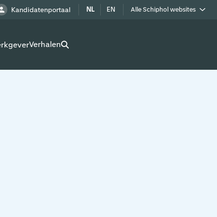
NL
EN
Kandidatenportaal
Alle Schiphol websites
Royal Schiphol Group
Verhalen
erkgever
Schiphol als buur
Werken op Schiphol terrein
Adverteren op Schiphol
Real estate
Cargo
Bedrijven op Schiphol
Route development
Airport Utilities