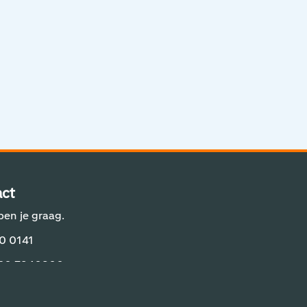
Aviation Solutions
Operations
Jij en Schiphol
Projecten op Schiphol
Schiphol Communication Technology
Developer center
ct
Innovatie
pen je graag.
0 0141
 20 7940800