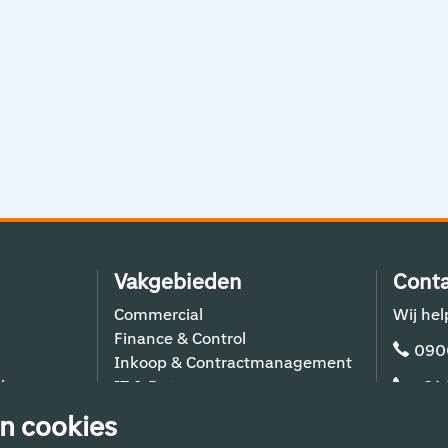
Vakgebieden
Conta
Commercial
Wij hel
Finance & Control
090
Inkoop & Contractmanagement
lers
IT & Data
+31
Schiphol Operations
n cookies
Techniek & Bouw