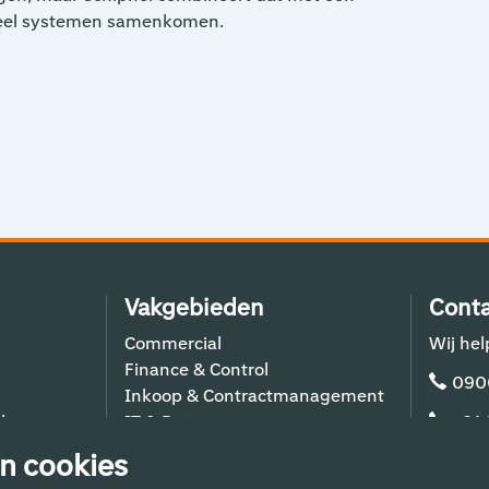
 veel systemen samenkomen.
Vakgebieden
Conta
Commercial
Wij hel
Finance & Control
090
Inkoop & Contractmanagement
lers
IT & Data
+31
Schiphol Operations
n cookies
Techniek & Bouw