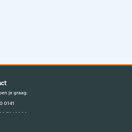
Aviation Solutions
Operations
Jij en Schiphol
Projecten op Schiphol
Schiphol Communication Technology
Developer center
ct
Innovatie
pen je graag.
0 0141
 20 7940800