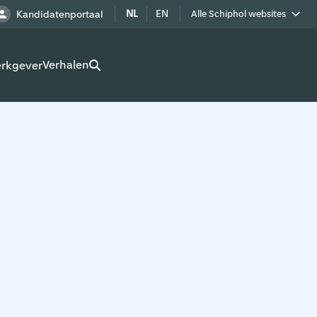
NL
EN
Kandidatenportaal
Alle Schiphol websites
Royal Schiphol Group
Verhalen
erkgever
Schiphol als buur
Werken op Schiphol terrein
Adverteren op Schiphol
Real estate
Cargo
Bedrijven op Schiphol
Route development
Airport Utilities