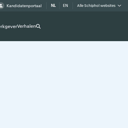
NL
EN
Kandidatenportaal
Alle Schiphol websites
Royal Schiphol Group
Verhalen
erkgever
Schiphol als buur
Werken op Schiphol terrein
Adverteren op Schiphol
Real estate
Cargo
Bedrijven op Schiphol
Route development
Airport Utilities