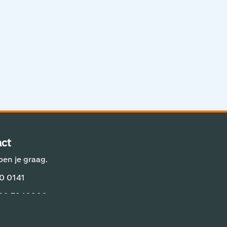
Aviation Solutions
Operations
Jij en Schiphol
Projecten op Schiphol
Schiphol Communication Technology
Developer center
ct
Innovatie
pen je graag.
0 0141
 20 7940800