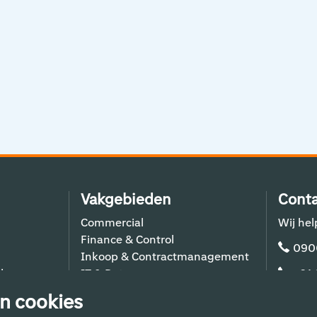
Vakgebieden
Conta
Commercial
Wij hel
Finance & Control
090
Inkoop & Contractmanagement
lers
IT & Data
+31
Schiphol Operations
n cookies
Techniek & Bouw