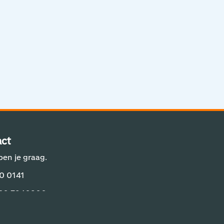
Aviation Solutions
Operations
Jij en Schiphol
Projecten op Schiphol
Schiphol Communication Technology
Developer center
ct
Innovatie
pen je graag.
0 0141
 20 7940800