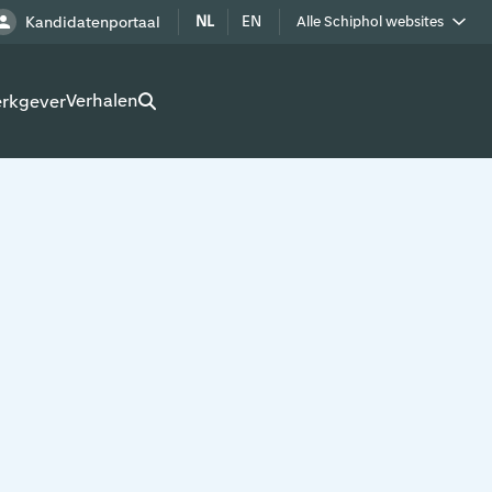
NL
EN
Kandidatenportaal
Alle Schiphol websites
Royal Schiphol Group
Verhalen
erkgever
Schiphol als buur
Werken op Schiphol terrein
Adverteren op Schiphol
Real estate
Cargo
Bedrijven op Schiphol
Route development
Airport Utilities