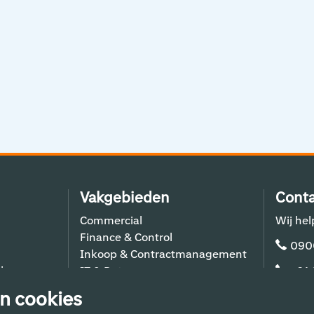
Vakgebieden
Conta
Commercial
Wij hel
Finance & Control
090
Inkoop & Contractmanagement
lers
IT & Data
+31
Schiphol Operations
n cookies
Techniek & Bouw