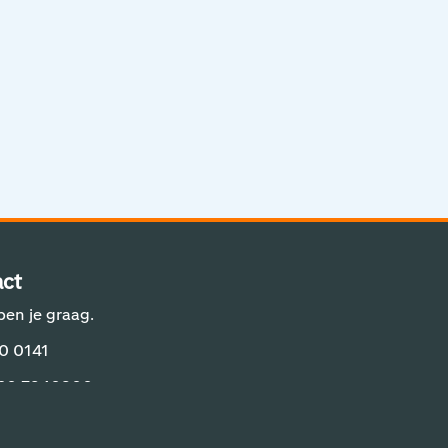
Aviation Solutions
Operations
Jij en Schiphol
Projecten op Schiphol
Schiphol Communication Technology
Developer center
ct
Innovatie
pen je graag.
0 0141
 20 7940800