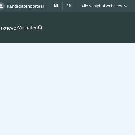
NL
EN
Kandidatenportaal
Alle Schiphol websites
Royal Schiphol Group
Verhalen
erkgever
Schiphol als buur
Werken op Schiphol terrein
Adverteren op Schiphol
Real estate
Cargo
Bedrijven op Schiphol
Route development
Airport Utilities