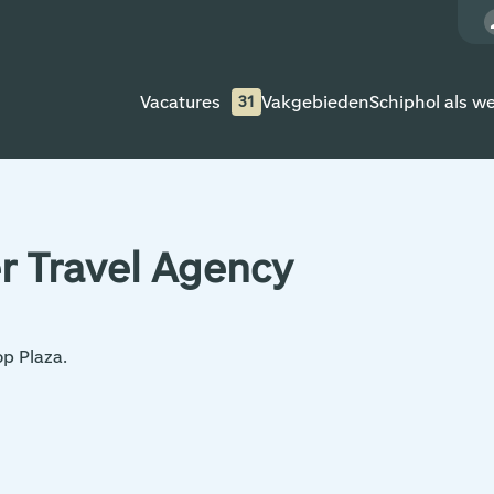
Vacatures
Vakgebieden
Schiphol als w
31
r Travel Agency
p Plaza.