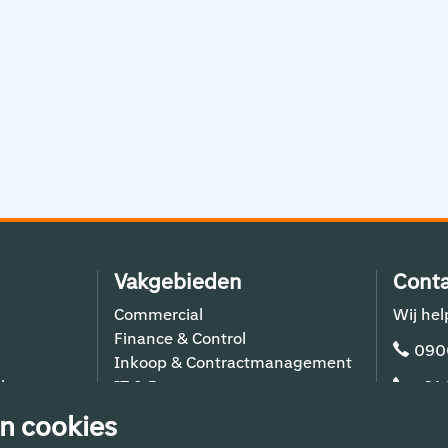
Vakgebieden
Conta
Commercial
Wij hel
Finance & Control
090
Inkoop & Contractmanagement
lers
IT & Data
+31
Schiphol Operations
n cookies
Techniek & Bouw