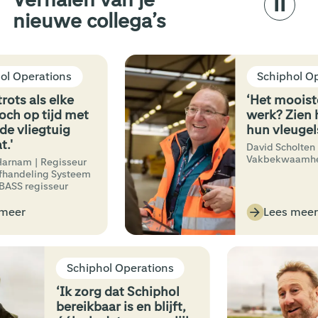
nieuwe collega’s
perations
Schiphol Opera
s als elke
‘Het mooiste v
 op tijd met
werk? Zien ho
liegtuig
hun vleugels ui
David Scholten |
Vakbekwaamheidssp
m | Regisseur
eling Systeem
 regisseur
r
Lees meer
Schiphol Operations
‘Ik zorg dat Schiphol
bereikbaar is en blijft,