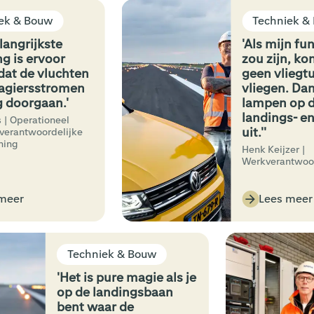
k & Bouw
Techniek & B
angrijkste
'Als mijn funct
 is ervoor
zou zijn, kond
t de vluchten
geen vliegtui
giersstromen
vliegen. Dan s
doorgaan.'
lampen op de 
landings- en 
 Operationeel
uit.''
erantwoordelijke
ng
Henk Keijzer |
Werkverantwoorde
eer
Lees meer
Techniek & Bouw
'Het is pure magie als je
op de landingsbaan
bent waar de