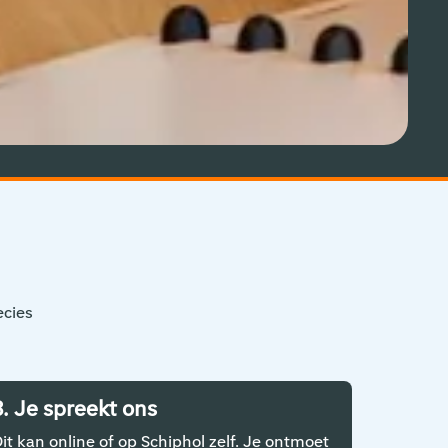
ecies
3. Je spreekt ons
4. Je
it kan online of op Schiphol zelf. Je ontmoet
Meestal