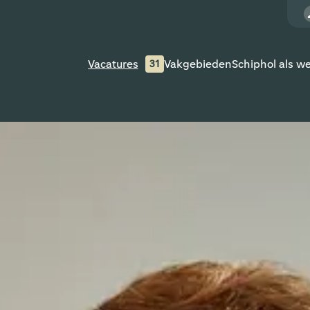
Vacatures
Vakgebieden
Schiphol als w
31