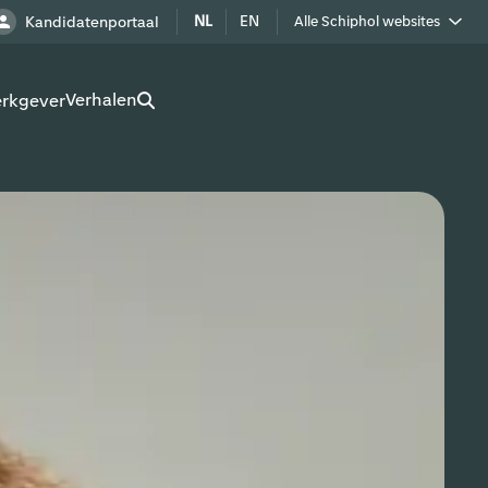
NL
EN
Kandidatenportaal
Alle Schiphol websites
Royal Schiphol Group
Verhalen
erkgever
Schiphol als buur
Werken op Schiphol terrein
Adverteren op Schiphol
Real estate
Cargo
Bedrijven op Schiphol
Route development
Airport Utilities