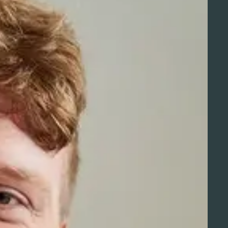
Aviation Solutions
Operations
Jij en Schiphol
Projecten op Schiphol
Schiphol Communication Technology
Developer center
Innovatie