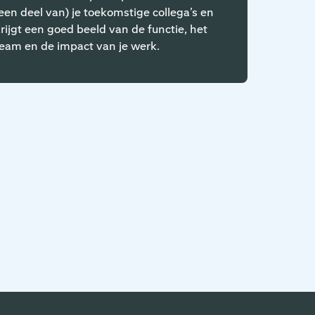
een deel van) je toekomstige collega’s en
hoe het
rijgt een goed beeld van de functie, het
duideli
eam en de impact van je werk.
nog een