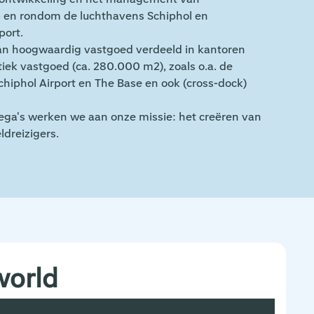
 en rondom de luchthavens Schiphol en
port.
 aan hoogwaardig vastgoed verdeeld in kantoren
tiek vastgoed (ca. 280.000 m2), zoals o.a. de
phol Airport en The Base en ook (cross-dock)
lega's werken we aan onze missie: het creëren van
dreizigers.
world
et technisch ‘geweten’ van een deel van onze