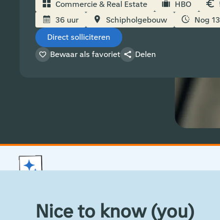
Commercie & Real Estate
HBO
36 uur
Schipholgebouw
Nog 1
Direct solliciteren
Bewaar als favoriet
Delen
Technisch Property Ma
Nice to know (you)