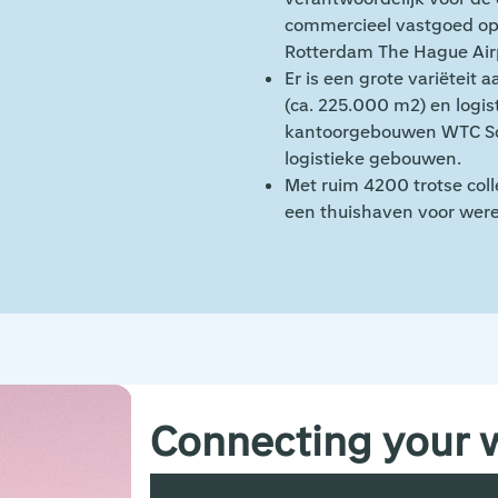
out the team
Choose your destination
commercieel vastgoed op
Rotterdam The Hague Air
Er is een grote variëteit
(ca. 225.000 m2) en logis
kantoorgebouwen WTC Schi
logistieke gebouwen.
Met ruim 4200 trotse col
een thuishaven voor werel
Connecting your 
Je bent als Technisch Property Manager h