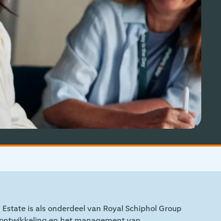
Aviation Solutions
Operations
Jij en Schiphol
Projecten op Schiphol
Schiphol Communication Technology
Developer center
Innovatie
Stel een vraag
Direct solliciteren
Estate is als onderdeel van Royal Schiphol Group
e ontwikkeling en het management van