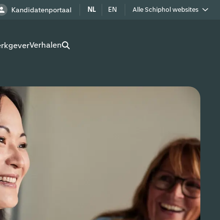
NL
EN
Kandidatenportaal
Alle Schiphol websites
Royal Schiphol Group
Verhalen
erkgever
Schiphol als buur
Werken op Schiphol terrein
Adverteren op Schiphol
Real estate
Cargo
Bedrijven op Schiphol
Route development
Airport Utilities