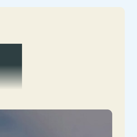
overzicht van alle arbeidsvoorwaarden naar
n bij Schiphol.
hillende
oede
ie
oreca. Of
ervaring.