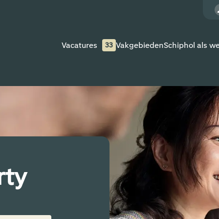
Vacatures
Vakgebieden
Schiphol als w
33
rty