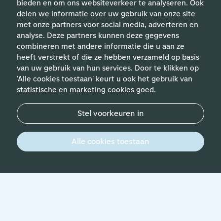
bieden en om ons websiteverkeer te analyseren. Ook
delen we informatie over uw gebruik van onze site
met onze partners voor social media, adverteren en
analyse. Deze partners kunnen deze gegevens
Handige links
combineren met andere informatie die u aan ze
heeft verstrekt of die ze hebben verzameld op basis
van uw gebruik van hun services. Door te klikken op
Vakgebieden
'Alle cookies toestaan' keurt u ook het gebruik van
statistische en marketing cookies goed.
Contact
Stel voorkeuren in
© 2026 Werken bij Schiphol
Privacyverklaring
Alle cookies toestaan
Zoeken in vacatures
(
1
)