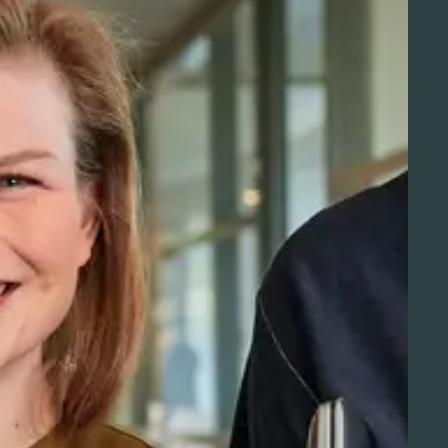
Aviation Solutions
Operations
Jij en Schiphol
Projecten op Schiphol
Schiphol Communication Technology
Developer center
Innovatie