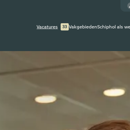
Vacatures
Vakgebieden
Schiphol als w
33