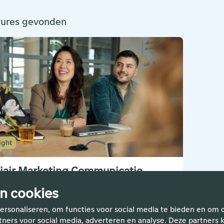
tures gevonden
ight
iair Marketing Communicatie
phol Real Estate
n cookies
ages & Traineeships
ersonaliseren, om functies voor social media te bieden en om 
 - 40 uur
rtners voor social media, adverteren en analyse. Deze partne
00,-