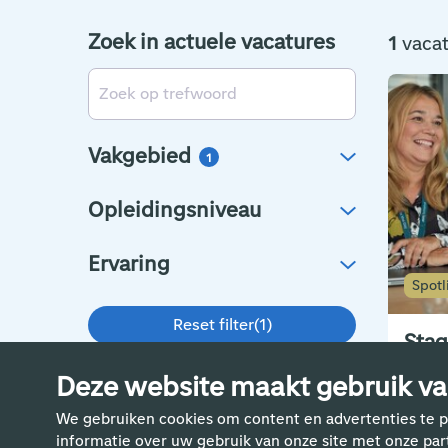
Zoek in actuele vacatures
1
vaca
Vakgebied
1
Opleidingsniveau
Ervaring
Spotl
Reset filter
(
1
)
Stag
Schi
Deze website maakt gebruik va
St
We gebruiken cookies om content en advertenties te p
36
informatie over uw gebruik van onze site met onze pa
€4