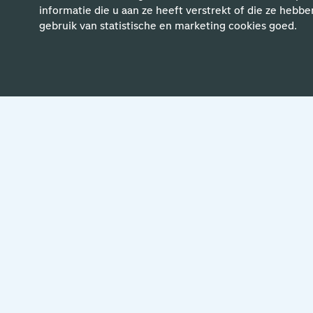
informatie die u aan ze heeft verstrekt of die ze hebbe
Be
gebruik van statistische en marketing cookies goed.
Zit jouw vacat
er niet tussen?
Meld je aan voor een job alert en b
interessegebied.
Meld je aan