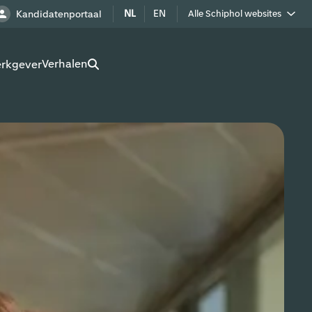
NL
EN
Kandidatenportaal
Alle Schiphol websites
Royal Schiphol Group
Verhalen
erkgever
Schiphol als buur
Werken op Schiphol terrein
Adverteren op Schiphol
Real estate
Cargo
Bedrijven op Schiphol
Route development
Airport Utilities