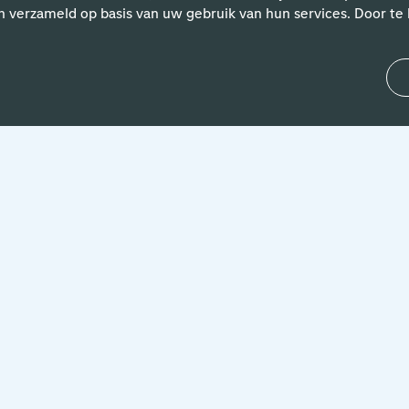
n verzameld op basis van uw gebruik van hun services. Door te k
kijk de vacature
ure
lijf op de hoogte van de nieuwste vacatures in je