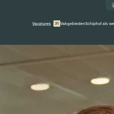
Vacatures
Vakgebieden
Schiphol als w
31