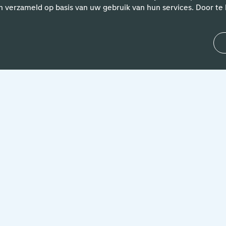
n verzameld op basis van uw gebruik van hun services. Door te k
kijk de vacature
ure
lijf op de hoogte van de nieuwste vacatures in je