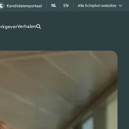
NL
EN
Kandidatenportaal
Alle Schiphol websites
Royal Schiphol Group
Verhalen
erkgever
Schiphol als buur
Werken op Schiphol terrein
Adverteren op Schiphol
Real estate
Cargo
Bedrijven op Schiphol
Route development
Airport Utilities