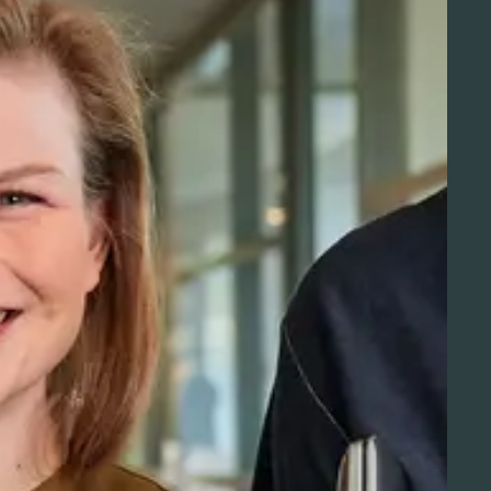
Aviation Solutions
Operations
Jij en Schiphol
Projecten op Schiphol
Schiphol Communication Technology
Developer center
Innovatie