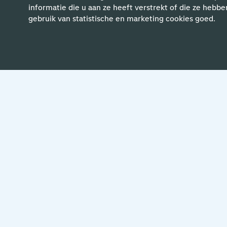
informatie die u aan ze heeft verstrekt of die ze hebbe
Be
gebruik van statistische en marketing cookies goed.
Zit jouw vacat
er niet tussen?
Meld je aan voor een job alert en b
interessegebied.
Meld je aan