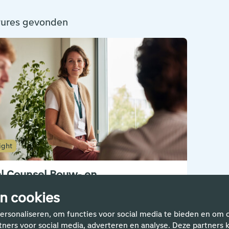
tures gevonden
ight
l Counsel Bouw- en
bestedingsrecht
n cookies
, Legal & Support
ersonaliseren, om functies voor social media te bieden en om 
 - 40 uur
rtners voor social media, adverteren en analyse. Deze partne
121 - 8.603