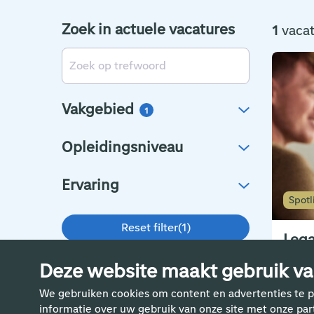
Zoek in actuele vacatures
1
vaca
Vakgebied
1
Opleidingsniveau
Ervaring
Spotl
Reset filter
(
1
)
Lega
Aan
Deze website maakt gebruik va
HR
We gebruiken cookies om content en advertenties te p
36
informatie over uw gebruik van onze site met onze pa
6.