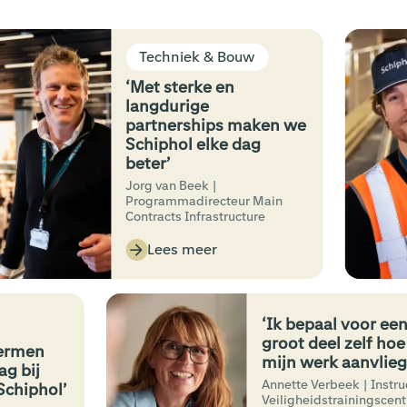
Techniek & Bouw
‘Met sterke en
langdurige
partnerships maken we
Schiphol elke dag
beter’
Jorg van Beek |
Programmadirecteur Main
Contracts Infrastructure
Lees meer
‘Ik bepaal voo
groot deel zelf
 schermen
mijn werk aanv
ke dag bij
Annette Verbeek | I
ter Schiphol’
Veiligheidstrainin