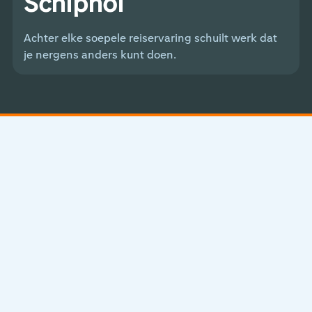
Schiphol
Achter elke soepele reiservaring schuilt werk dat
je nergens anders kunt doen.