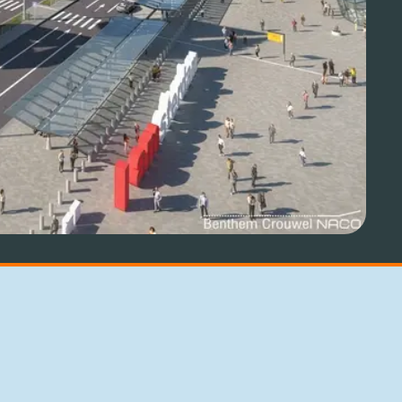
Aviation Solutions
Operations
Jij en Schiphol
Projecten op Schiphol
Schiphol Communication Technology
Developer center
Innovatie