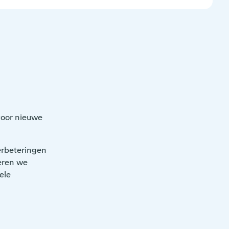
voor nieuwe
erbeteringen
eren we
ele