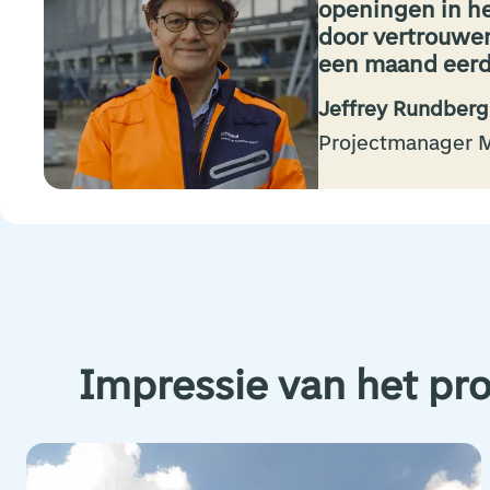
openingen in he
door vertrouwen
een maand eerd
Jeffrey Rundberg
Projectmanager 
Impressie van het pro