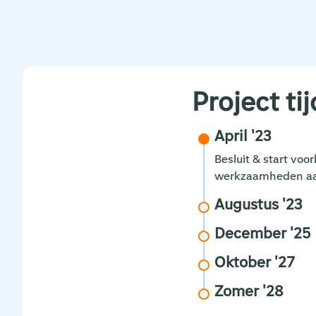
Project tij
April '23
Besluit & start vo
werkzaamheden aan
Augustus '23
December '25
Oktober '27
Zomer '28