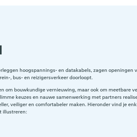
l
erleggen hoogspannings- en datakabels, zagen openingen 
trein-, bus- en reizigersverkeer doorloopt.
lleen om bouwkundige vernieuwing, maar ook om meetbare v
r slimme keuzes en nauwe samenwerking met partners realis
ller, veiliger en comfortabeler maken. Hieronder vind je enk
 illustreren: