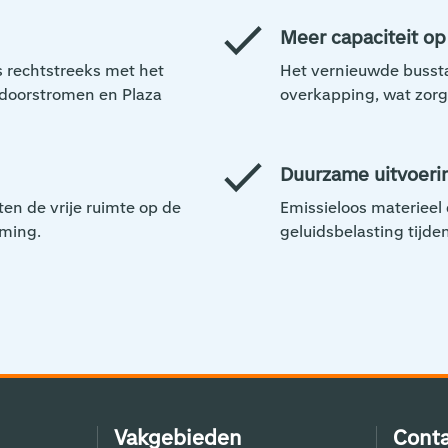
Meer capaciteit op
 rechtstreeks met het
Het vernieuwde bussta
 doorstromen en Plaza
overkapping, wat zorgt
Duurzame uitvoeri
ten de vrije ruimte op de
Emissieloos materieel
oming.
geluidsbelasting tijde
Vakgebieden
Conta