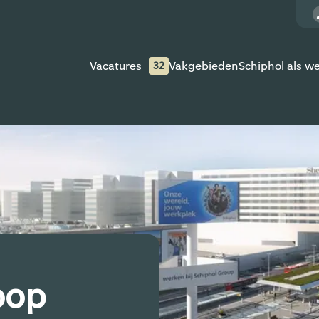
Vacatures
Vakgebieden
Schiphol als w
32
oop