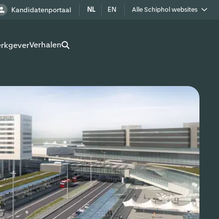
NL
EN
Kandidatenportaal
Alle Schiphol websites
Royal Schiphol Group
Verhalen
erkgever
Schiphol als buur
Werken op Schiphol terrein
Adverteren op Schiphol
Real estate
Cargo
Bedrijven op Schiphol
Route development
Airport Utilities