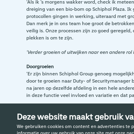
‘Als ik ’s morgens wakker word, check ik mete
dreiging van een bio-bom op Schiphol Plaza. Ik gi
protocollen gingen in werking, uiteraard met g
Dan merk je in ons team hoe groot de betrokkenhei
veilig is. Onze processen zijn zo goed geregeld,
plekken is om te zijn.
‘Verder groeien of uitwijken naar een andere rol k
Doorgroeien
‘Er zijn binnen Schiphol Group genoeg mogelijkh
door te groeien naar Duty- of Securitymanager b
na jaren op dezelfde afdeling in een hele andere 
in deze functie veel invloed en variatie en dat 
Deze website maakt gebruik va
We gebruiken cookies om content en advertenties te p
informatie over uw gebruik van onze site met onze pa