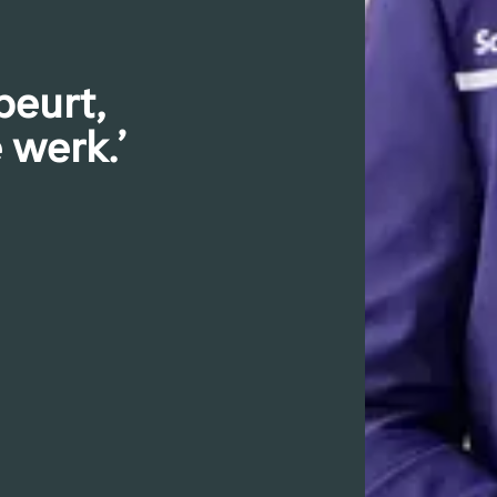
beurt,
e werk.’