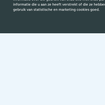
informatie die u aan ze heeft verstrekt of die ze hebbe
gebruik van statistische en marketing cookies goed.
Meer ve
26 februari 2026
‘Ik zorg dat Schiphol bereikbaar is