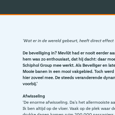
‘Wat er in de wereld gebeurt, heeft direct effect 
De beveiliging in? Mevlüt had er nooit eerder aa
hem was zo enthousiast, dat hij dacht: daar moet
Schiphol Group mee werkt. Als Beveiliger en later
Mooie banen in een mooi vakgebied. Toch werd d
hier zoveel mee. De steeds veranderende dynamie
voorbij.’
Afwisseling
‘De enorme afwisseling. Da’s het allermooiste aa
Ik ben altijd op de vloer. Vaak op de plek waa
drukke dagen komen ruim 200.000 passagiers vo