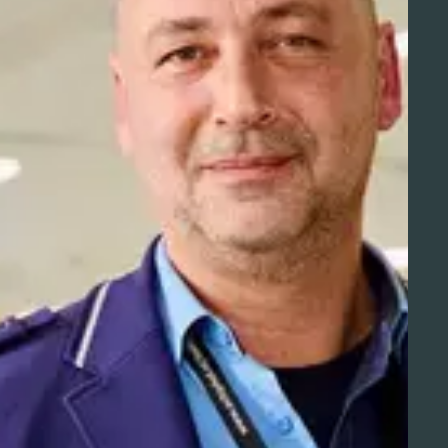
Aviation Solutions
Operations
Jij en Schiphol
Projecten op Schiphol
Schiphol Communication Technology
Developer center
Innovatie