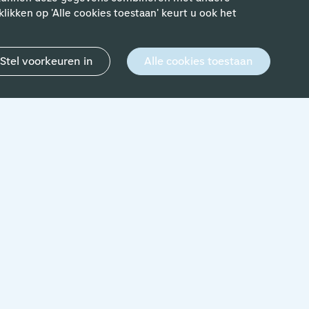
likken op 'Alle cookies toestaan' keurt u ook het
ewerkers
Stel voorkeuren in
Alle cookies toestaan
9 februari 2026
‘Met mijn hart voor techniek landde