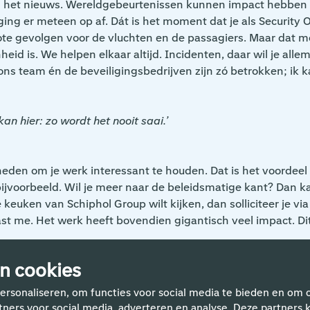
en het nieuws. Wereldgebeurtenissen kunnen impact hebben 
ng er meteen op af. Dát is het moment dat je als Security Offi
rote gevolgen voor de vluchten en de passagiers. Maar dat m
d is. We helpen elkaar altijd. Incidenten, daar wil je allemaa
 ons team én de beveiligingsbedrijven zijn zó betrokken; ik 
an hier: zo wordt het nooit saai.’
eden om je werk interessant te houden. Dat is het voordeel
ijvoorbeeld. Wil je meer naar de beleidsmatige kant? Dan kan
keuken van Schiphol Group wilt kijken, dan solliciteer je via
past me. Het werk heeft bovendien gigantisch veel impact. Dit
n cookies
ersonaliseren, om functies voor social media te bieden en om 
rtners voor social media, adverteren en analyse. Deze partne