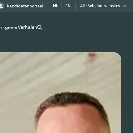
NL
EN
Kandidatenportaal
Alle Schiphol websites
Royal Schiphol Group
Verhalen
erkgever
Schiphol als buur
Werken op Schiphol terrein
Adverteren op Schiphol
Real estate
Cargo
Bedrijven op Schiphol
Route development
Airport Utilities