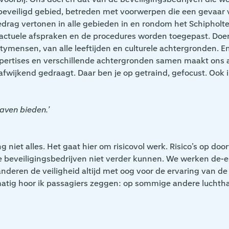
t beveiligd gebied, betreden met voorwerpen die een gevaar
drag vertonen in alle gebieden in en rondom het Schipholter
ractuele afspraken en de procedures worden toegepast. Doen 
ritymensen, van alle leeftijden en culturele achtergronden. 
xpertises en verschillende achtergronden samen maakt ons als
afwijkend gedraagt. Daar ben je op getraind, gefocust. Ook in
haven bieden.’
ng niet alles. Het gaat hier om risicovol werk. Risico’s op 
 de beveiligingsbedrijven niet verder kunnen. We werken de
deren de veiligheid altijd met oog voor de ervaring van de p
atig hoor ik passagiers zeggen: op sommige andere luchthav