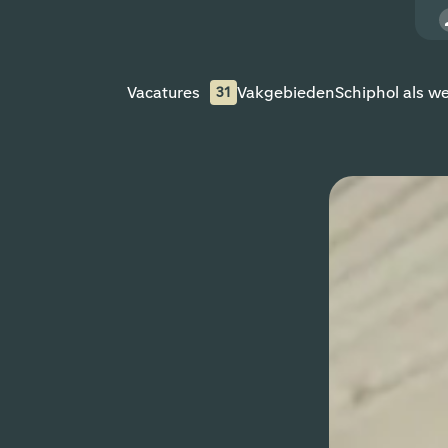
Vacatures
Vakgebieden
Schiphol als w
31