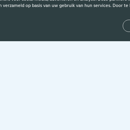
n verzameld op basis van uw gebruik van hun services. Door te k
rhalen van Schiphol-med
9 februari 2026
‘Met sterke en langdurige