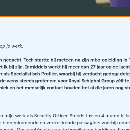
op je werk.’
n gedacht. Toch startte hij meteen na zijn mbo-opleiding in 
 ik bij zijn. Inmiddels werkt hij meer dan 27 jaar op de luch
 als Specialistisch Profiler, waarbij hij verdacht gedrag dete
e wens steeds groter om voor Royal Schiphol Group zélf te
k en het menselijk contact houden het al die jaren nog ste
n mijn werk als Security Officer. Steeds tussen 4 muren kijke
r de binnenkomende en vertrekkende passagiers voorbijkomen.
orbij. Ons doel én dat van de beveiligingsbedrijven die 