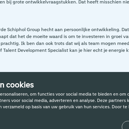
ken bij grote ontwikkelvraagstukken. Dat heeft misschien ni
Schiphol Group hecht aan persoonlijke ontwikkeling. Dat gevo
e snapt dat het de moeite waard is om te investeren in groe
ik prachtig. Ik ben dan ook trots dat wij als team mogen mee
Talent Development Specialist kan je hier echt je energie k
n cookies
ersonaliseren, om functies voor social media te bieden en om 
rtners voor social media, adverteren en analyse. Deze partne
rhalen van Schiphol-med
n verzameld op basis van uw gebruik van hun services. Door te k