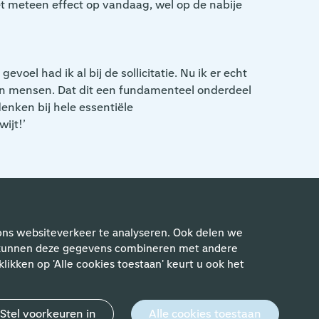
et meteen effect op vandaag, wel op de nabije
el had ik al bij de sollicitatie. Nu ik er echt
i van mensen. Dat dit een fundamenteel onderdeel
denken bij hele essentiële
wijt!’
ons websiteverkeer te analyseren. Ook delen we
rs kunnen deze gegevens combineren met andere
ewerkers
likken op 'Alle cookies toestaan' keurt u ook het
Stel voorkeuren in
Alle cookies toestaan