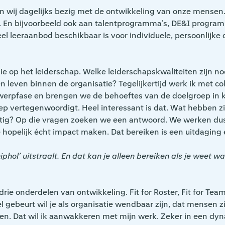
jn wij dagelijks bezig met de ontwikkeling van onze mensen.
. En bijvoorbeeld ook aan talentprogramma’s, DE&I progra
eel leeraanbod beschikbaar is voor individuele, persoonlijke
e op het leiderschap. Welke leiderschapskwaliteiten zijn n
n leven binnen de organisatie? Tegelijkertijd werk ik met 
twerpfase en brengen we de behoeftes van de doelgroep in 
p vertegenwoordigt. Heel interessant is dat. Wat hebben z
astig? Op die vragen zoeken we een antwoord. We werken d
pelijk écht impact maken. Dat bereiken is een uitdaging e
ol’ uitstraalt. En dat kan je alleen bereiken als je weet wat
drie onderdelen van ontwikkeling. Fit for Roster, Fit for Teamw
eel gebeurt wil je als organisatie wendbaar zijn, dat mensen
en. Dat wil ik aanwakkeren met mijn werk. Zeker in een dyn