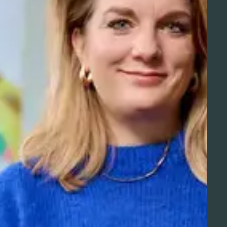
Aviation Solutions
Operations
Jij en Schiphol
Projecten op Schiphol
Schiphol Communication Technology
Developer center
Innovatie