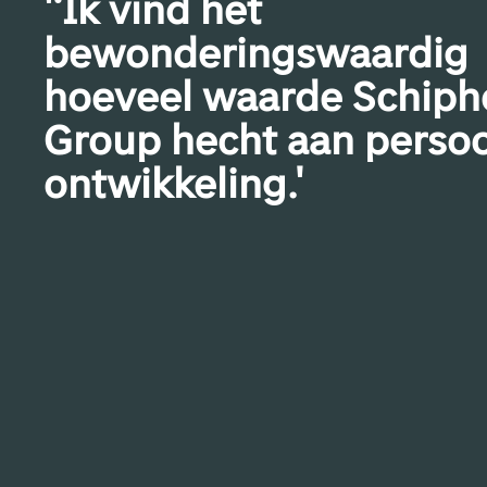
'‘Ik vind het
bewonderingswaardig
hoeveel waarde Schiph
Group hecht aan persoo
ontwikkeling.'