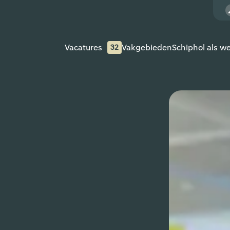
Vacatures
Vakgebieden
Schiphol als w
32