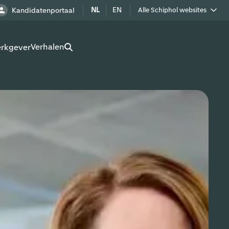
NL
EN
Kandidatenportaal
Alle Schiphol websites
Royal Schiphol Group
Verhalen
erkgever
Schiphol als buur
Werken op Schiphol terrein
Adverteren op Schiphol
Real estate
Cargo
Bedrijven op Schiphol
Route development
Airport Utilities