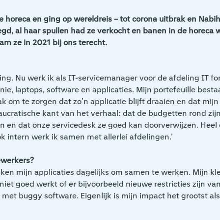
 de horeca en ging op wereldreis – tot corona uitbrak en N
gd, al haar spullen had ze verkocht en banen in de horeca w
am ze in 2021 bij ons terecht.
ling. Nu werk ik als IT-servicemanager voor de afdeling IT f
ie, laptops, software en applicaties. Mijn portefeuille best
aak om te zorgen dat zo’n applicatie blijft draaien en dat mi
ucratische kant van het verhaal: dat de budgetten rond zijn,
zijn en dat onze servicedesk ze goed kan doorverwijzen. Hee
k intern werk ik samen met allerlei afdelingen.’
ewerkers?
uiken mijn applicaties dagelijks om samen te werken. Mijn kl
iet goed werkt of er bijvoorbeeld nieuwe restricties zijn va
 met buggy software. Eigenlijk is mijn impact het grootst a