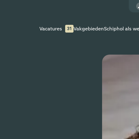
Vacatures
Vakgebieden
Schiphol als w
31