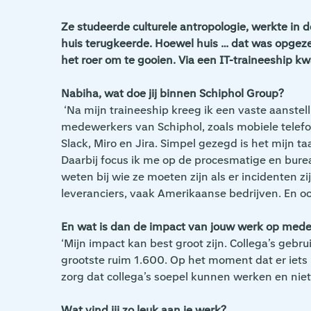
Ze studeerde culturele antropologie, werkte in
huis terugkeerde. Hoewel huis … dat was opgeze
het roer om te gooien. Via een IT-traineeship kw
Nabiha, wat doe jij binnen Schiphol Group?
‘Na mijn traineeship kreeg ik een vaste aanstel
medewerkers van Schiphol, zoals mobiele telefon
Slack, Miro en Jira. Simpel gezegd is het mijn t
Daarbij focus ik me op de procesmatige en burea
weten bij wie ze moeten zijn als er incidenten 
leveranciers, vaak Amerikaanse bedrijven. En oo
En wat is dan de impact van jouw werk op med
‘Mijn impact kan best groot zijn. Collega’s gebr
grootste ruim 1.600. Op het moment dat er iets n
zorg dat collega’s soepel kunnen werken en niet
Wat vind jij zo leuk aan je werk?