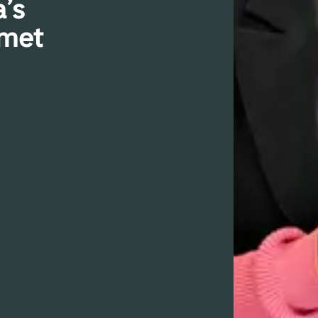
’s
 met