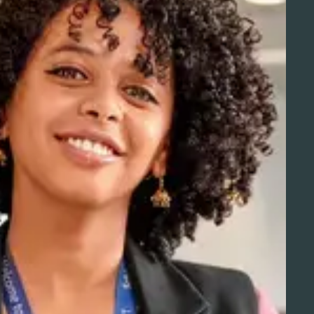
Aviation Solutions
Operations
Jij en Schiphol
Projecten op Schiphol
Schiphol Communication Technology
Developer center
Innovatie