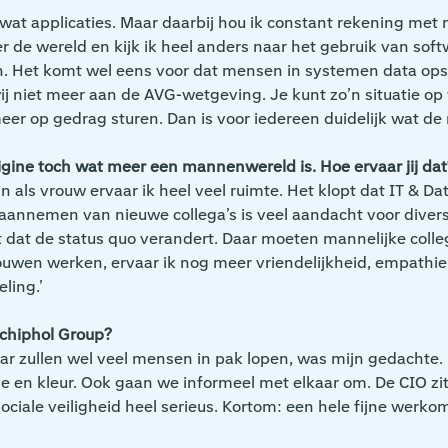
 wat applicaties. Maar daarbij hou ik constant rekening met
er de wereld en kijk ik heel anders naar het gebruik van soft
et komt wel eens voor dat mensen in systemen data opslaan
 wij niet meer aan de AVG-wetgeving. Je kunt zo’n situatie o
eer op gedrag sturen. Dan is voor iedereen duidelijk wat de
igine toch wat meer een mannenwereld is. Hoe ervaar jij dat
 En als vrouw ervaar ik heel veel ruimte. Het klopt dat IT & Da
 aannemen van nieuwe collega’s is veel aandacht voor diversi
kt dat de status quo verandert. Daar moeten mannelijke coll
vrouwen werken, ervaar ik nog meer vriendelijkheid, empathi
ling.’
Schiphol Group?
 daar zullen wel veel mensen in pak lopen, was mijn gedachte
ssie en kleur. Ook gaan we informeel met elkaar om. De CIO 
iale veiligheid heel serieus. Kortom: een hele fijne werkomg