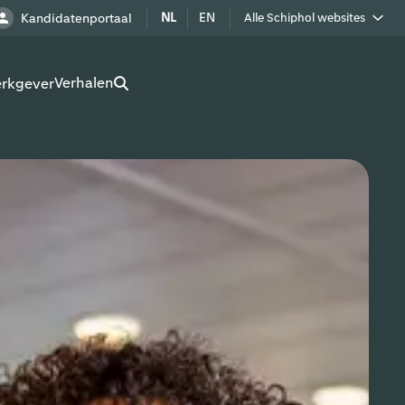
NL
EN
Kandidatenportaal
Alle Schiphol websites
Royal Schiphol Group
Verhalen
erkgever
Schiphol als buur
Werken op Schiphol terrein
Adverteren op Schiphol
Real estate
Cargo
Bedrijven op Schiphol
Route development
Airport Utilities