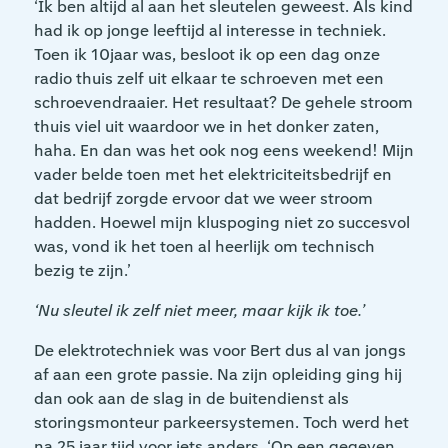
‘Ik ben altijd al aan het sleutelen geweest. Als kind
had ik op jonge leeftijd al interesse in techniek.
Toen ik 10jaar was, besloot ik op een dag onze
radio thuis zelf uit elkaar te schroeven met een
schroevendraaier. Het resultaat? De gehele stroom
thuis viel uit waardoor we in het donker zaten,
haha. En dan was het ook nog eens weekend! Mijn
vader belde toen met het elektriciteitsbedrijf en
dat bedrijf zorgde ervoor dat we weer stroom
hadden. Hoewel mijn kluspoging niet zo succesvol
was, vond ik het toen al heerlijk om technisch
bezig te zijn.’
‘Nu sleutel ik zelf niet meer, maar kijk ik toe.’
De elektrotechniek was voor Bert dus al van jongs
af aan een grote passie. Na zijn opleiding ging hij
dan ook aan de slag in de buitendienst als
storingsmonteur parkeersystemen. Toch werd het
na 25 jaar tijd voor iets anders. ‘Op een gegeven